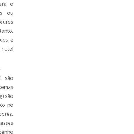
ara o
os ou
euros
anto,
ados é
 hotel
o
l são
temas
g) são
ico no
ores,
esses
mpenho