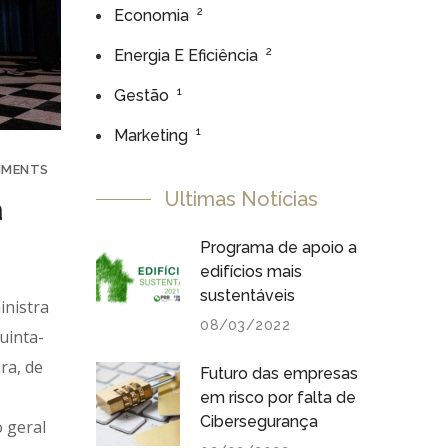
2
Economia
2
Energia E Eficiência
1
Gestão
1
Marketing
MMENTS
Ultimas Notícias
à
Programa de apoio a
edifícios mais
sustentáveis
inistra
08/03/2022
uinta-
ra, de
Futuro das empresas
em risco por falta de
Cibersegurança
 geral