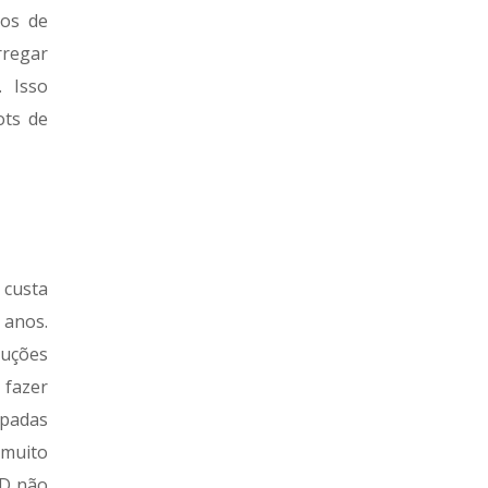
tos de
regar
. Isso
ots de
custa
anos.
luções
fazer
padas
 muito
ED não