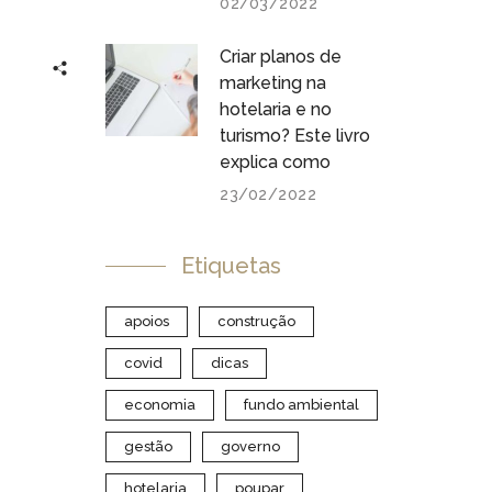
02/03/2022
Criar planos de
marketing na
hotelaria e no
turismo? Este livro
explica como
23/02/2022
Etiquetas
apoios
construção
covid
dicas
economia
fundo ambiental
gestão
governo
hotelaria
poupar