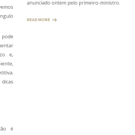
anunciado ontem pelo primeiro-ministro.
vemos
ngulo
READ MORE
s pode
mentar
zo e,
ente,
itiva.
 dicas
não é