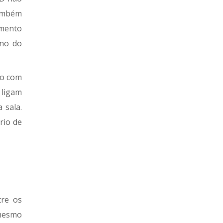
ambém
imento
rno do
ão com
 ligam
 sala.
rio de
tre os
 mesmo